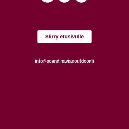
Siirry etusivulle
info@scandinavianoutdoor.fi