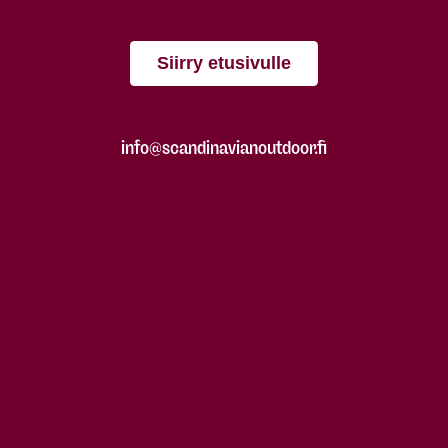
Siirry etusivulle
info@scandinavianoutdoor.fi