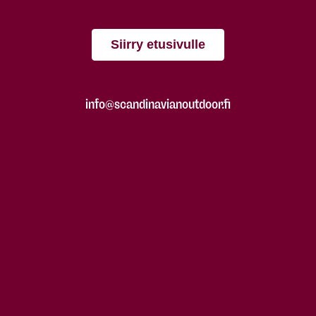
Siirry etusivulle
info@scandinavianoutdoor.fi