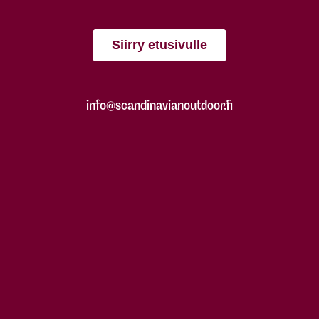
Siirry etusivulle
info@scandinavianoutdoor.fi