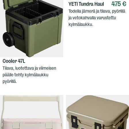
475 €
YETI
Tundra Haul
Todella jämerä ja tilava, pyörillä
ja vetokahvalla varustettu
kylmälaukku.
369 €
STANLEY
Easy-
Carry Outdoor Wheel
Cooler 47L
Tilava, luotettava ja viimeisen
päälle tehty kylmälaukku
pyörillä.