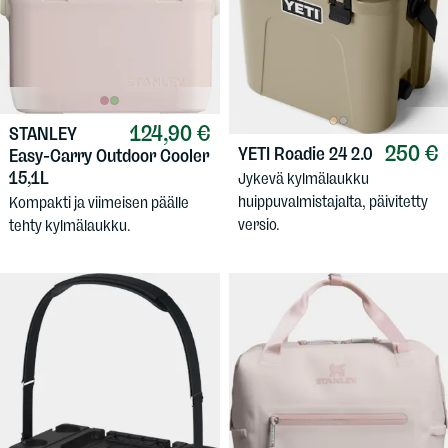
124,90 €
STANLEY
250 €
YETI
Roadie 24 2.0
Easy-Carry Outdoor Cooler
15,1L
Jykevä kylmälaukku
huippuvalmistajalta, päivitetty
Kompakti ja viimeisen päälle
versio.
tehty kylmälaukku.