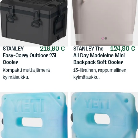
219,90 €
124,90 €
STANLEY
STANLEY
The
Easy-Carry Outdoor 23L
All Day Madeleine Mini
Cooler
Backpack Soft Cooler
Kompakti mutta jämerä
13-litrainen, reppumallinen
kylmälaukku.
kylmälaukku.