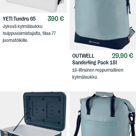
390 €
YETI
Tundra 65
Jykevä kylmälaukku
huippuvalmistajalta, tilaa 77
juomatölkille.
29,90 €
OUTWELL
Sanderling Pack 18l
18-litrainen reppumallinen
kylmälaukku.