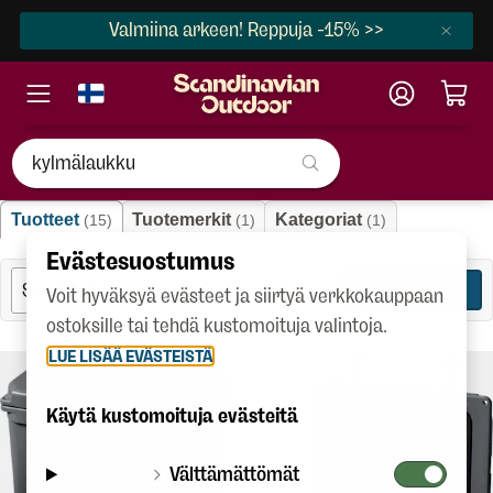
Valmiina arkeen! Reppuja -15% >>
"kylmälaukku"
Tuotteet
Tuotemerkit
Kategoriat
(15)
(1)
(1)
Evästesuostumus
SUODATA
15
Voit hyväksyä evästeet ja siirtyä verkkokauppaan
ostoksille tai tehdä kustomoituja valintoja.
LUE LISÄÄ EVÄSTEISTÄ
Käytä kustomoituja evästeitä
Välttämättömät