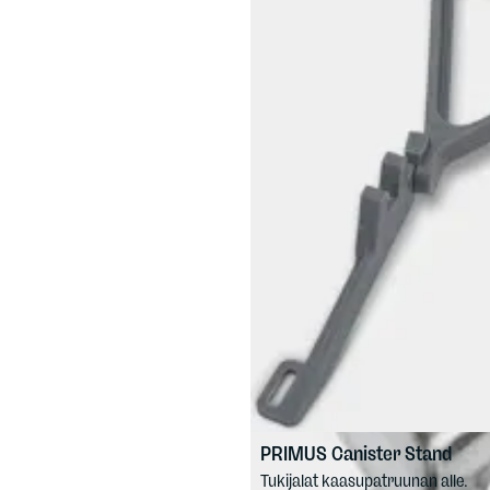
PRIMUS
Canister Stand
Tukijalat kaasupatruunan alle.