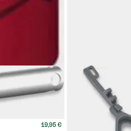
PRIMUS
Gravity Hose
Letkusarja Gravity-keittimiin.
19,95 €