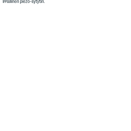
Irrallinen piezo-sytytin.