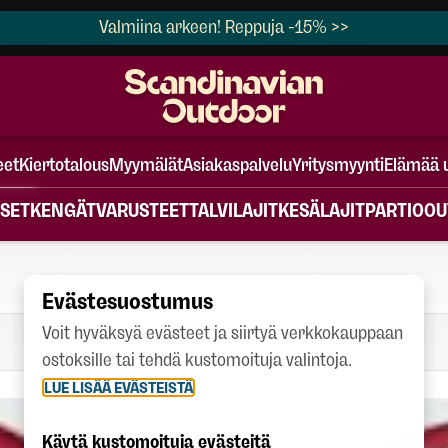
Valmiina arkeen! Reppuja -15% >>
eet
Kiertotalous
Myymälät
Asiakaspalvelu
Yritysmyynti
Elämää 
SET
KENGÄT
VARUSTEET
TALVILAJIT
KESÄLAJIT
PARTIO
OU
Evästesuostumus
Voit hyväksyä evästeet ja siirtyä verkkokauppaan
ostoksille tai tehdä kustomoituja valintoja.
LUE LISÄÄ EVÄSTEISTÄ
Käytä kustomoituja evästeitä