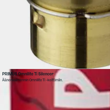
PRIMUS
Omnilite Ti Silencer
Äänenvaimennin Omnilite Ti -keittimiin.