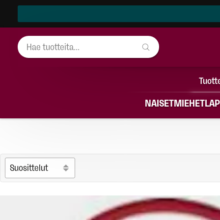
Tuott
NAISET
MIEHET
LAP