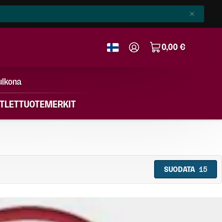
0,00 €
ulkona
TLET
TUOTEMERKIT
SUODATA
15