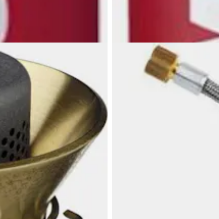
25,95 €
PRIMUS
Polttoainepullo 0,6 l
Polttoainepullo painekeittimiin.