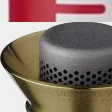
PRIMUS
polttoainepullo 1,0 l
Polttoainepullo painekeittimiin.