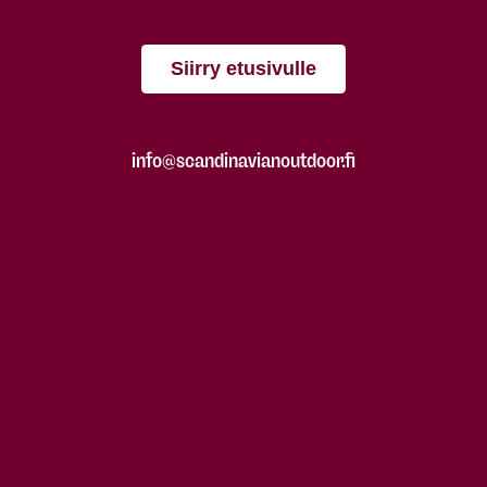
Siirry etusivulle
info@scandinavianoutdoor.fi