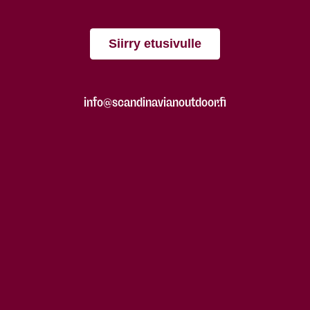
Siirry etusivulle
info@scandinavianoutdoor.fi