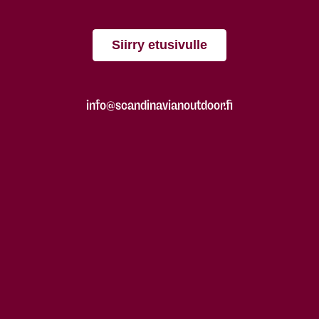
Siirry etusivulle
info@scandinavianoutdoor.fi