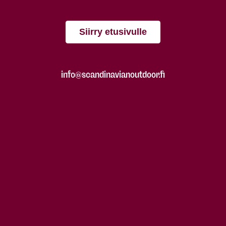
Siirry etusivulle
info@scandinavianoutdoor.fi