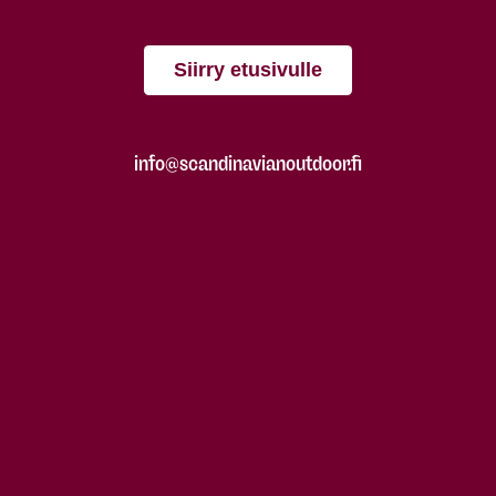
Siirry etusivulle
info@scandinavianoutdoor.fi