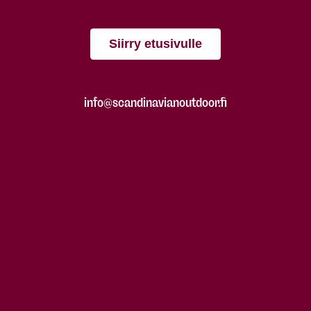
Siirry etusivulle
info@scandinavianoutdoor.fi