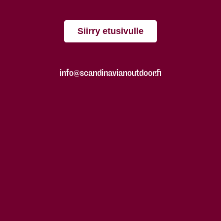
Siirry etusivulle
info@scandinavianoutdoor.fi