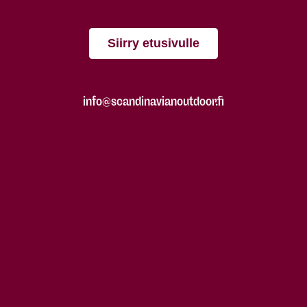
Siirry etusivulle
info@scandinavianoutdoor.fi