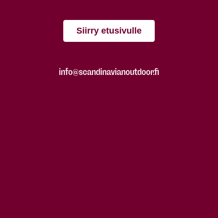
Siirry etusivulle
info@scandinavianoutdoor.fi