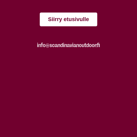
Siirry etusivulle
info@scandinavianoutdoor.fi