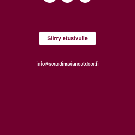
Siirry etusivulle
info@scandinavianoutdoor.fi