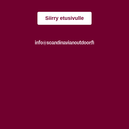
Siirry etusivulle
info@scandinavianoutdoor.fi