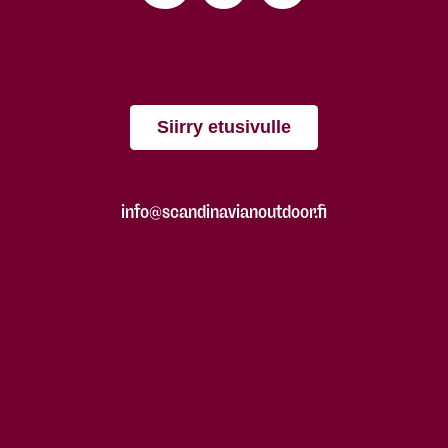
Siirry etusivulle
info@scandinavianoutdoor.fi