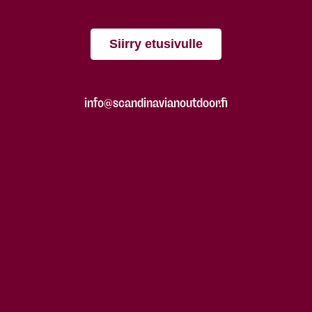
Siirry etusivulle
info@scandinavianoutdoor.fi