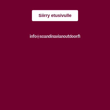
Siirry etusivulle
info@scandinavianoutdoor.fi