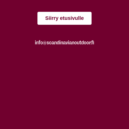
Siirry etusivulle
info@scandinavianoutdoor.fi