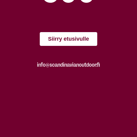
Siirry etusivulle
info@scandinavianoutdoor.fi