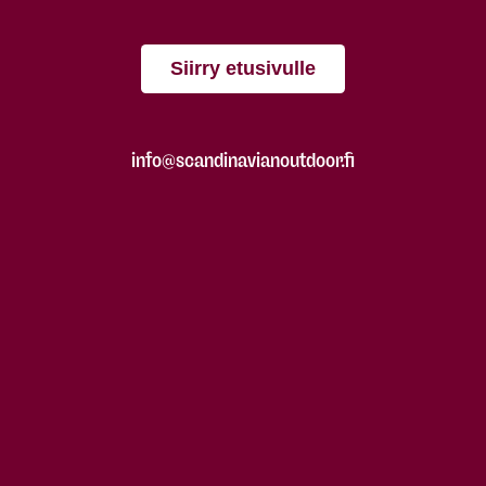
Siirry etusivulle
info@scandinavianoutdoor.fi