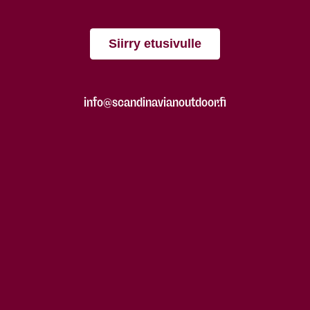
Siirry etusivulle
info@scandinavianoutdoor.fi