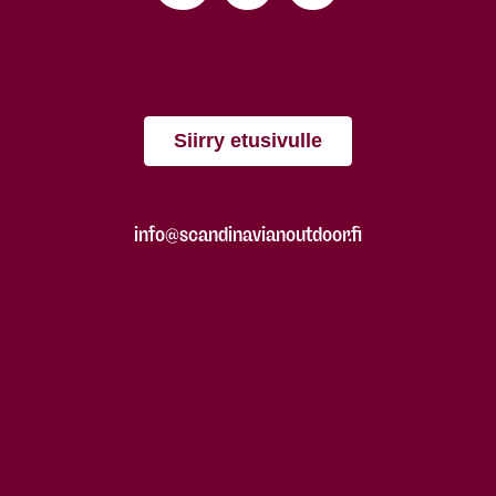
Siirry etusivulle
info@scandinavianoutdoor.fi