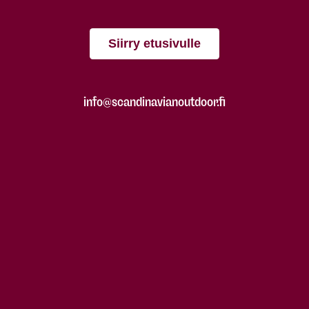
Siirry etusivulle
info@scandinavianoutdoor.fi