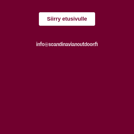
Siirry etusivulle
info@scandinavianoutdoor.fi