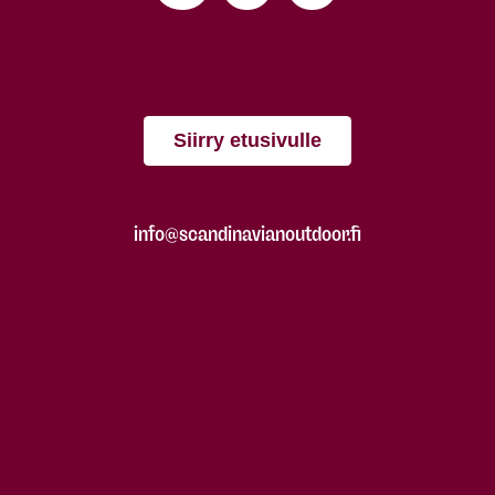
Siirry etusivulle
info@scandinavianoutdoor.fi