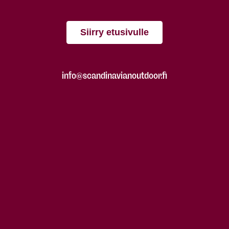
Siirry etusivulle
info@scandinavianoutdoor.fi