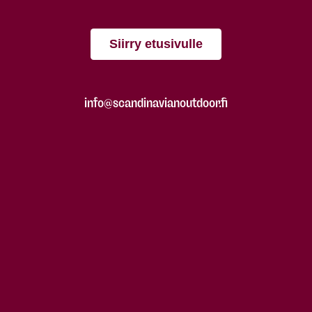
Siirry etusivulle
info@scandinavianoutdoor.fi