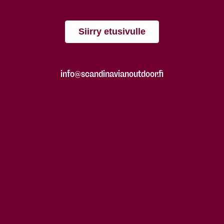
Siirry etusivulle
info@scandinavianoutdoor.fi