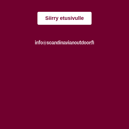
Siirry etusivulle
info@scandinavianoutdoor.fi