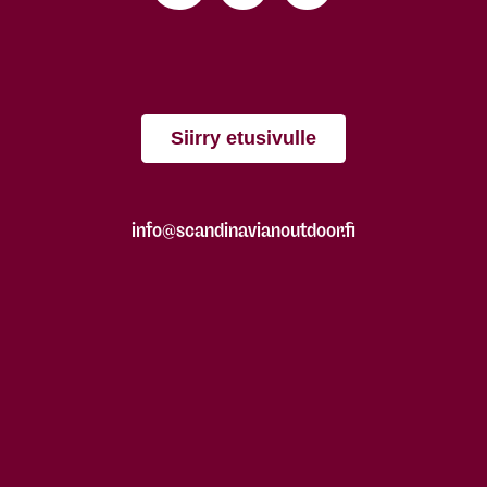
Siirry etusivulle
info@scandinavianoutdoor.fi