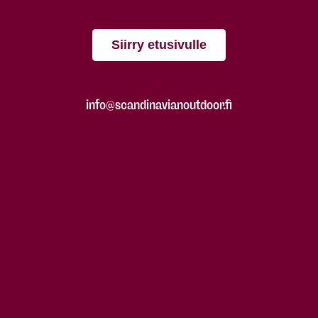
Siirry etusivulle
info@scandinavianoutdoor.fi