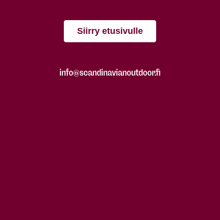
Siirry etusivulle
info@scandinavianoutdoor.fi