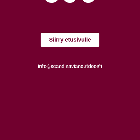
Siirry etusivulle
info@scandinavianoutdoor.fi