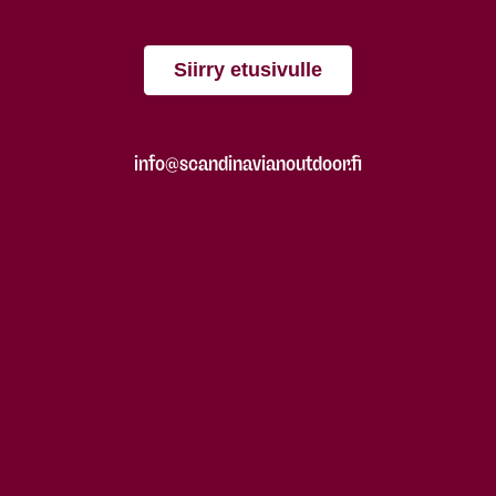
Siirry etusivulle
info@scandinavianoutdoor.fi