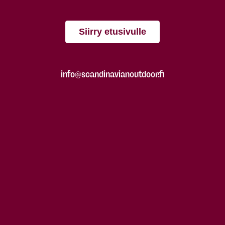
Siirry etusivulle
info@scandinavianoutdoor.fi