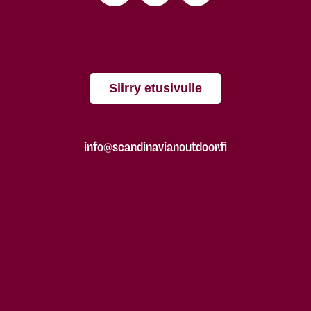
Siirry etusivulle
info@scandinavianoutdoor.fi