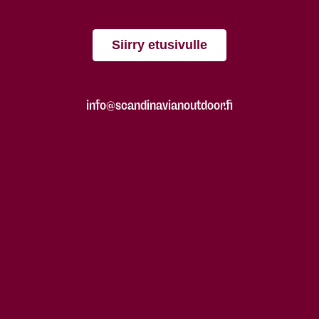
Siirry etusivulle
info@scandinavianoutdoor.fi