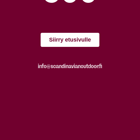
Siirry etusivulle
info@scandinavianoutdoor.fi