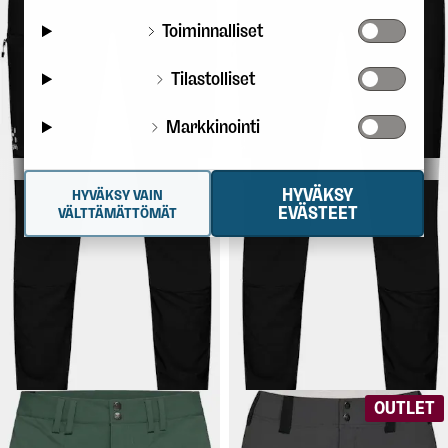
Toiminnalliset
Tilastolliset
Markkinointi
HYVÄKSY
HYVÄKSY VAIN
64,90 €
69,90 €
HAGLÖFS
HAGLÖFS
EVÄSTEET
VÄLTTÄMÄTTÖMÄT
Women's Mid Slim Pant
Women's Mid Slim Pant
Long
Slim fit -vaellushousut naisille,
Slim fit -vaellushousut naisille,
materiaalina kestävä ja
materiaalina kestävä ja
joustava Climatic.
joustava Climatic. Pidemmät
lahkeet.
OUTLET