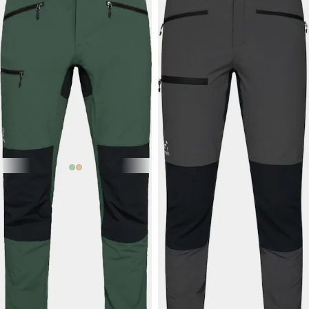
169 €
64,90 €
HAGLÖFS
Mid Slim
HAGLÖFS
Pant
Women's Mid Slim Pant
Short
Miesten kestävät
Slim fit -vaellushousut naisille,
retkeilyhousut, slim fit -malli.
materiaalina kestävä ja
Monikäyttöinen valinta!
joustava Climatic. Lyhyemmät
lahkeet.