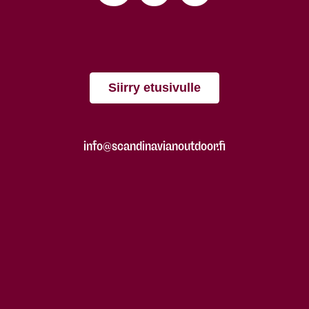
Siirry etusivulle
info@scandinavianoutdoor.fi