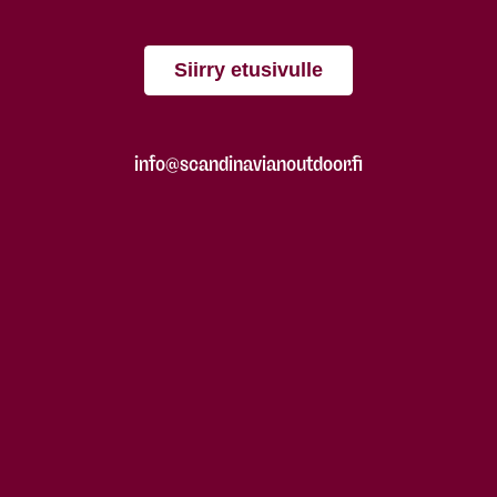
Siirry etusivulle
info@scandinavianoutdoor.fi