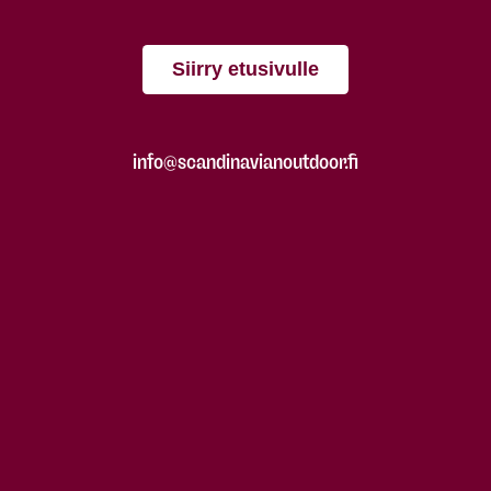
Siirry etusivulle
info@scandinavianoutdoor.fi