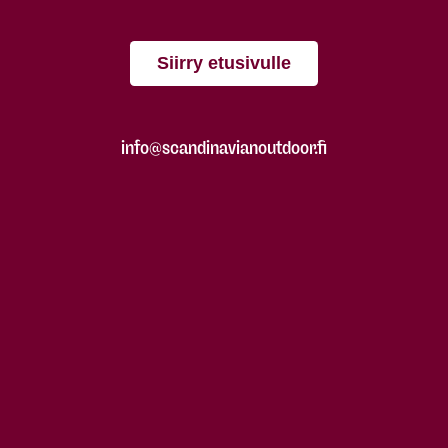
Siirry etusivulle
info@scandinavianoutdoor.fi