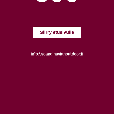
Siirry etusivulle
info@scandinavianoutdoor.fi