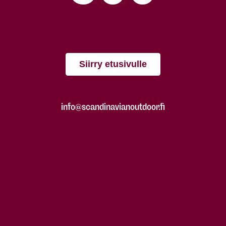
Siirry etusivulle
info@scandinavianoutdoor.fi