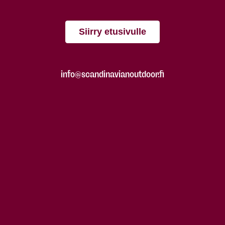
Siirry etusivulle
info@scandinavianoutdoor.fi